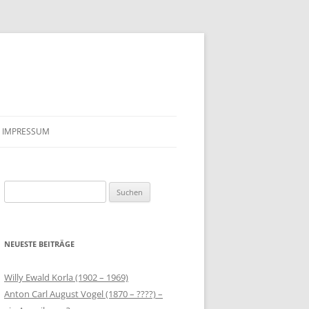
IMPRESSUM
LENICA?
Suchen
AND
nach:
NEUESTE BEITRÄGE
LANDBESITZER IN OPALENICA
Willy Ewald Korla (1902 – 1969)
 –
(1793/94)
Anton Carl August Vogel (1870 – ????) –
LANDBESITZER IN TERESPOTOCKIE