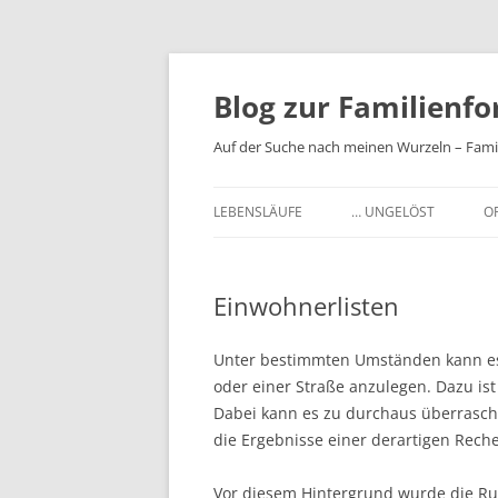
Zum
Inhalt
springen
Blog zur Familienf
Auf der Suche nach meinen Wurzeln – Famili
LEBENSLÄUFE
… UNGELÖST
O
RÜDIGER MÜNCHOW (CA. 1644 –
MARTINUS VOGEL (1778 
05.03.1720)
Einwohnerlisten
ANDREAS VOGEL (1809 –
ANDREAS VOGEL (CA. 1739 –
MAX SIEGERT (1879 – 19
Unter bestimmten Umständen kann es 
01.02.1809)
oder einer Straße anzulegen. Dazu is
GEORGIUS (JERZY) CHA
HERMANN VOGEL (12.05.1876 –
BILDERG
Dabei kann es zu durchaus überrasc
19.07.1935)
die Ergebnisse einer derartigen Reche
HILDEGARD NICKEL, GE
BLEIMEIER (1909 – ????)
FRANZ SIEGERT (1838 – 1896)
Vor diesem Hintergrund wurde die Ru