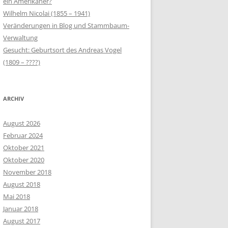
ein Amerikaner?
ÜR
(1793/94)
Wilhelm Nicolai (1855 – 1941)
Veränderungen in Blog und Stammbaum-
LANDBESITZER IN TROSZCZYN
Verwaltung
(1793/94)
Gesucht: Geburtsort des Andreas Vogel
(1809 – ????)
ARCHIV
August 2026
Februar 2024
Oktober 2021
Oktober 2020
November 2018
August 2018
Mai 2018
Januar 2018
August 2017