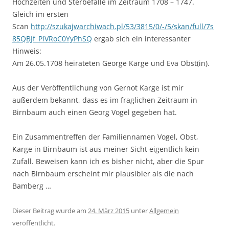
Hochzeiten und Sterbefälle im Zeitraum 1708 – 1747.
Gleich im ersten
Scan
http://szukajwarchiwach.pl/53/3815/0/-/5/skan/full/7s
85QBJf_PlVRoC0YyPhSQ
ergab sich ein interessanter
Hinweis:
Am 26.05.1708 heirateten George Karge und Eva Obst(in).
Aus der Veröffentlichung von Gernot Karge ist mir
außerdem bekannt, dass es im fraglichen Zeitraum in
Birnbaum auch einen Georg Vogel gegeben hat.
Ein Zusammentreffen der Familiennamen Vogel, Obst,
Karge in Birnbaum ist aus meiner Sicht eigentlich kein
Zufall. Beweisen kann ich es bisher nicht, aber die Spur
nach Birnbaum erscheint mir plausibler als die nach
Bamberg …
Dieser Beitrag wurde am
24. März 2015
unter
Allgemein
veröffentlicht.